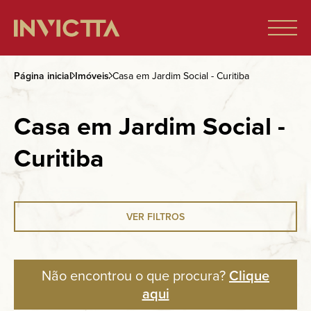
Página inicial
Imóveis
Casa em Jardim Social - Curitiba
Home
Casa em Jardim Social -
Imóveis à venda
Curitiba
Empreendimentos
VER FILTROS
Blog
Não encontrou o que procura?
Clique
Sobre nós
aqui