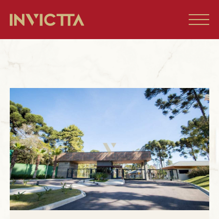
Home
Imóveis à venda
Empreendimentos
Blog
Sobre nós