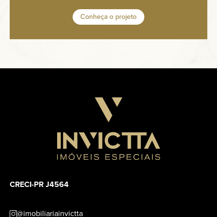
Conheça o projeto
CRECI-PR J4564
@imobiliariainvictta