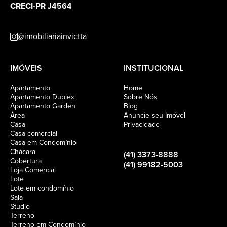
CRECI-PR J4564
Anuncie
@imobiliariainvictta
Contato
IMÓVEIS
INSTITUCIONAL
Apartamento
Home
Apartamento Duplex
Sobre Nós
Apartamento Garden
Blog
Área
Anuncie seu Imóvel
Casa
Privacidade
Casa comercial
Casa em Condomínio
Chácara
(41) 3373-8888
Cobertura
(41) 99182-5003
Loja Comercial
Lote
Lote em condomínio
Sala
Studio
Terreno
Terreno em Condomínio