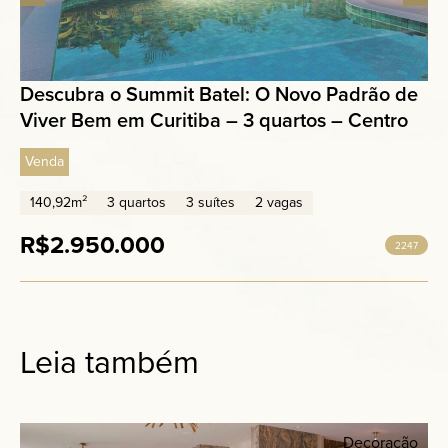
Descubra o Summit Batel: O Novo Padrão de
Viver Bem em Curitiba – 3 quartos – Centro
Venda
140,92m²
3 quartos
3 suítes
2 vagas
R$2.950.000
2247
Leia também
Decoração