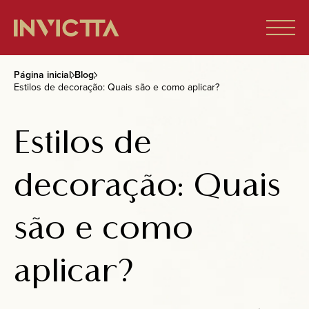
Página inicial
Blog
Estilos de decoração: Quais são e como aplicar?
Home
Estilos de
Imóveis à venda
decoração: Quais
Empreendimentos
são e como
Blog
aplicar?
Sobre nós