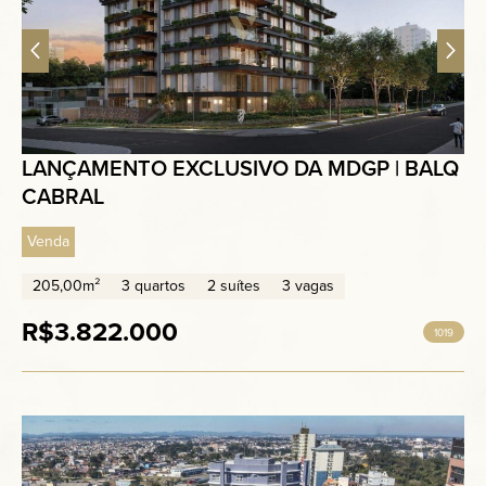
LANÇAMENTO EXCLUSIVO DA MDGP | BALQ
CABRAL
Venda
205,00m²
3 quartos
2 suítes
3 vagas
R$3.822.000
1019