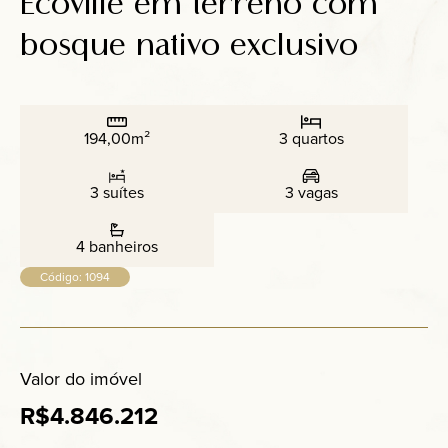
Ecoville em terreno com
Anuncie
bosque nativo exclusivo
Contato
194,00m²
3 quartos
3 suítes
3 vagas
4 banheiros
Código: 1094
Valor do imóvel
R$4.846.212