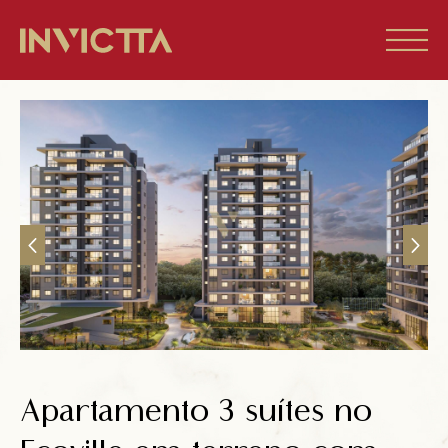
Home
Imóveis à venda
Empreendimentos
Blog
Sobre nós
Apartamento 3 suítes no