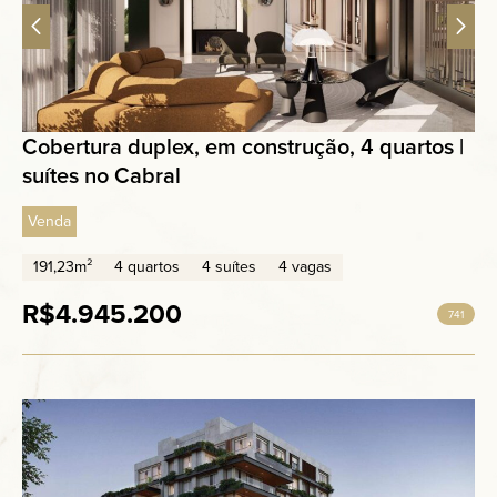
Cobertura duplex, em construção, 4 quartos |
suítes no Cabral
Venda
191,23m²
4 quartos
4 suítes
4 vagas
R$4.945.200
741