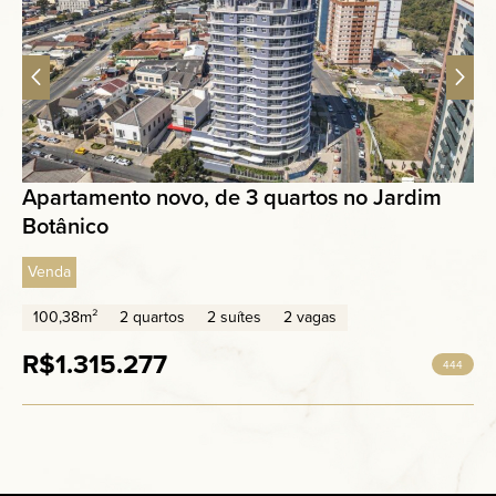
Apartamento novo, de 3 quartos no Jardim
Botânico
Venda
100,38m²
2 quartos
2 suítes
2 vagas
R$1.315.277
444