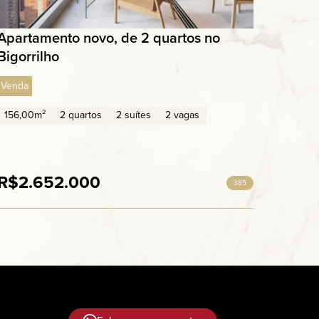
Apartamento novo, de 2 quartos no
Bigorrilho
Venda
156,00m²
2 quartos
2 suítes
2 vagas
R$2.652.000
385