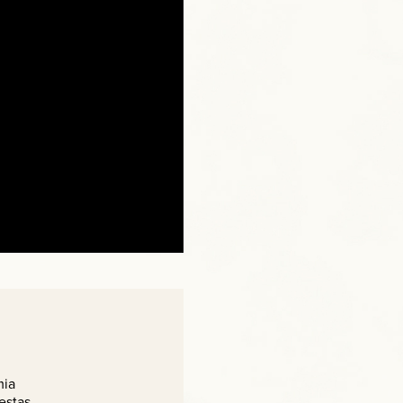
ia
estas