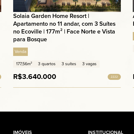
Solaia Garden Home Resort |
Apartamento no 11 andar, com 3 Suítes
no Ecoville | 177m² | Face Norte e Vista
para Bosque
Venda
177,56m²
3 quartos
3 suítes
3 vagas
R$3.640.000
2222
IMÓVEIS
INSTITUCIONAL