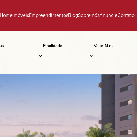
Home
Imóveis
Empreendimentos
Blog
Sobre nós
Anuncie
Contato
tus
Finalidade
Valor Mín.