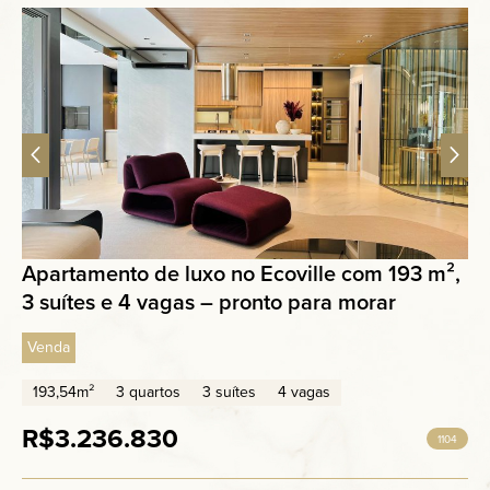
Apartamento de luxo no Ecoville com 193 m²,
3 suítes e 4 vagas – pronto para morar
Venda
193,54m²
3 quartos
3 suítes
4 vagas
R$3.236.830
1104