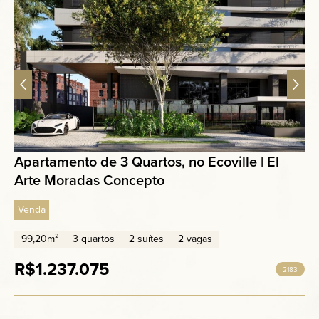
Apartamento de 3 Quartos, no Ecoville | El
Arte Moradas Concepto
Venda
99,20m²
3 quartos
2 suítes
2 vagas
R$1.237.075
2183