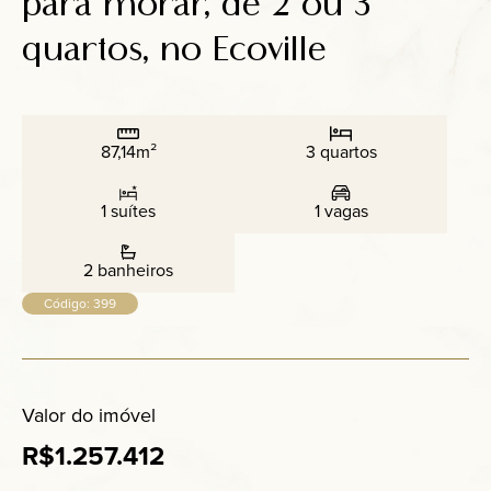
para morar, de 2 ou 3
Anuncie
quartos, no Ecoville
Contato
87,14m²
3 quartos
1 suítes
1 vagas
2 banheiros
Código: 399
Valor do imóvel
R$1.257.412