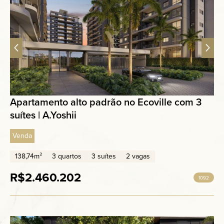
Apartamento alto padrão no Ecoville com 3
suítes | A.Yoshii
Venda
138,74m²
3 quartos
3 suítes
2 vagas
R$2.460.202
1092