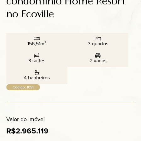
condomínio Home Resort
Anuncie
no Ecoville
Contato
156,51m²
3 quartos
3 suítes
2 vagas
4 banheiros
Código: 1091
Valor do imóvel
R$2.965.119