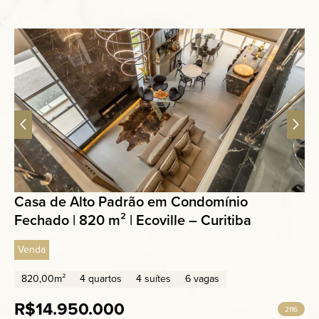
Casa de Alto Padrão em Condomínio
Fechado | 820 m² | Ecoville – Curitiba
Venda
820,00m²
4 quartos
4 suítes
6 vagas
R$14.950.000
2116