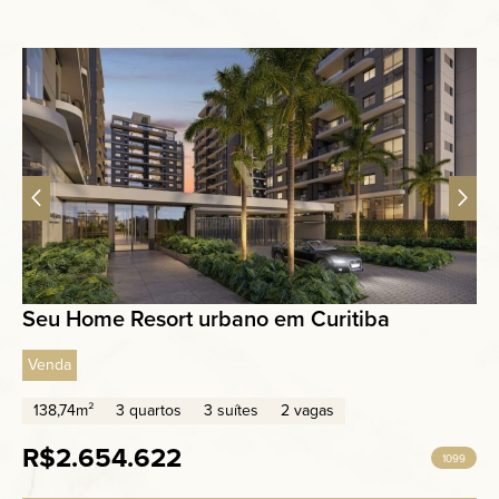
Seu Home Resort urbano em Curitiba
Venda
138,74m²
3 quartos
3 suítes
2 vagas
R$2.654.622
1099