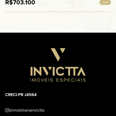
R$703.100
2204
CRECI-PR J4564
@imobiliariainvictta