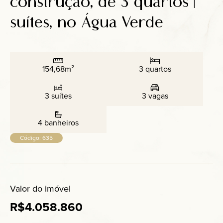
construção, de 3 quartos |
Anuncie
suítes, no Água Verde
Contato
154,68m²
3 quartos
3 suítes
3 vagas
4 banheiros
Código: 635
Valor do imóvel
R$4.058.860