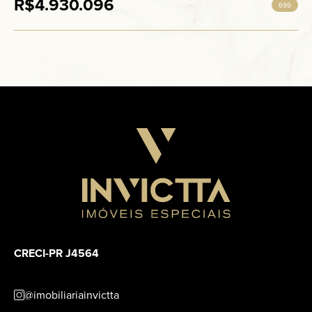
R$4.930.096
699
CRECI-PR J4564
@imobiliariainvictta