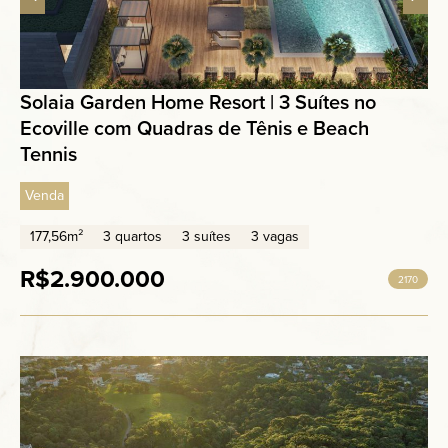
Solaia Garden Home Resort | 3 Suítes no
Ecoville com Quadras de Tênis e Beach
Tennis
Venda
177,56m²
3 quartos
3 suítes
3 vagas
R$2.900.000
2170