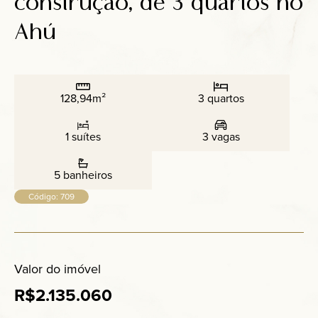
construção, de 3 quartos no
Anuncie
Ahú
Contato
128,94m²
3 quartos
1 suítes
3 vagas
5 banheiros
Código: 709
Valor do imóvel
R$2.135.060