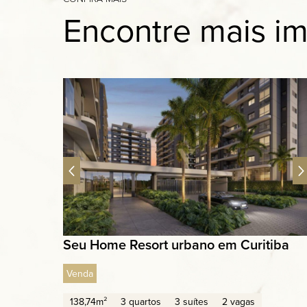
Encontre mais im
Seu Home Resort urbano em Curitiba
Venda
138,74m²
3 quartos
3 suítes
2 vagas