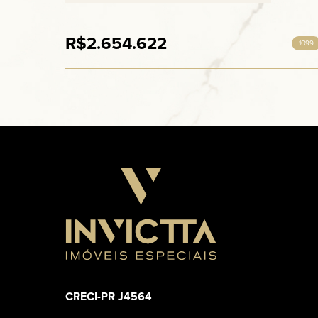
R$2.654.622
1099
CRECI-PR J4564