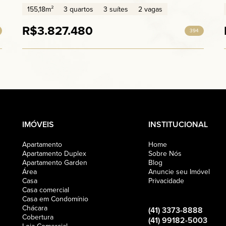
155,18m²
3 quartos
3 suítes
2 vagas
R$3.827.480
394
IMÓVEIS
INSTITUCIONAL
Apartamento
Home
Apartamento Duplex
Sobre Nós
Apartamento Garden
Blog
Área
Anuncie seu Imóvel
Casa
Privacidade
Casa comercial
Casa em Condomínio
Chácara
(41) 3373-8888
Cobertura
(41) 99182-5003