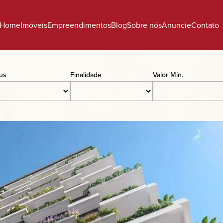
Home
Imóveis
Empreendimentos
Blog
Sobre nós
Anuncie
Contato
tus
Finalidade
Valor Mín.