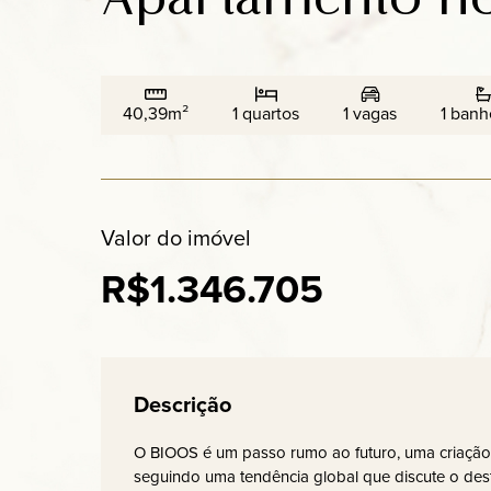
40,39m²
1 quartos
1 vagas
1 banh
Valor do imóvel
R$1.346.705
Descrição
O BIOOS é um passo rumo ao futuro, uma criação i
seguindo uma tendência global que discute o des