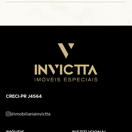
CRECI-PR J4564
@imobiliariainvictta