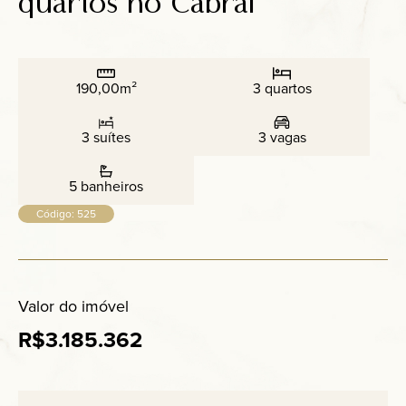
quartos no Cabral
Anuncie
Contato
190,00m²
3 quartos
3 suítes
3 vagas
5 banheiros
Código: 525
Valor do imóvel
R$3.185.362