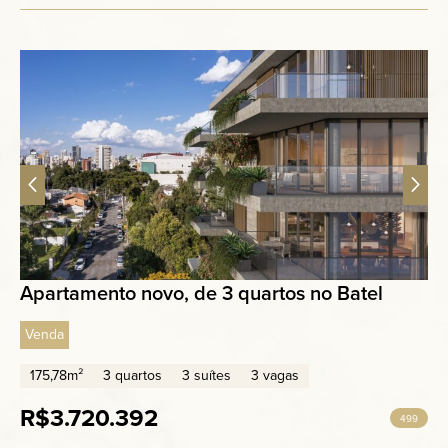
Apartamento novo, de 3 quartos no Batel
Venda
175,78m²
3 quartos
3 suítes
3 vagas
R$3.720.392
499