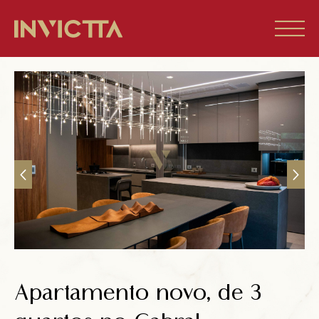
Home
Imóveis à venda
Empreendimentos
Blog
Sobre nós
Apartamento novo, de 3