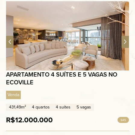
APARTAMENTO 4 SUÍTES E 5 VAGAS NO
ECOVILLE
Venda
431,49m²
4 quartos
4 suítes
5 vagas
R$12.000.000
945