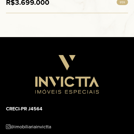
R$3.699.000
959
CRECI-PR J4564
@imobiliariainvictta