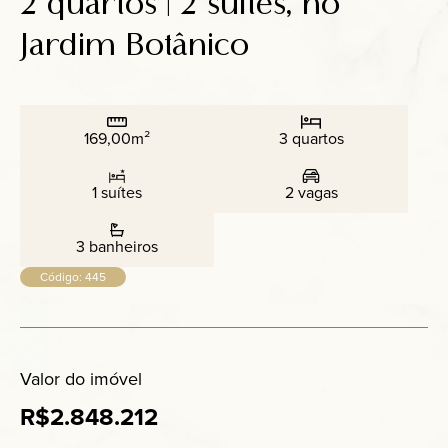
2 quartos | 2 suítes, no
Anuncie
Jardim Botânico
Contato
169,00m²
3 quartos
1 suítes
2 vagas
3 banheiros
Código: 445
Valor do imóvel
R$2.848.212