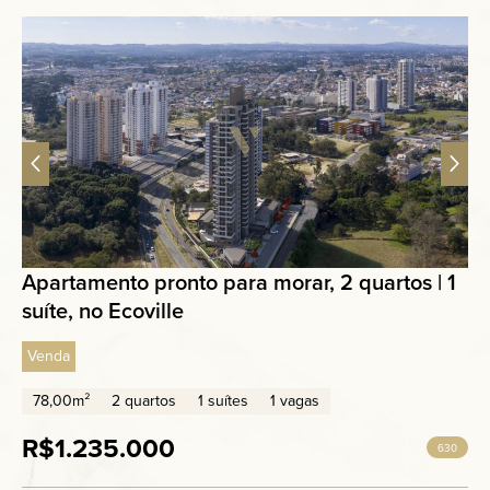
Apartamento pronto para morar, 2 quartos | 1
suíte, no Ecoville
Venda
78,00m²
2 quartos
1 suítes
1 vagas
R$1.235.000
630