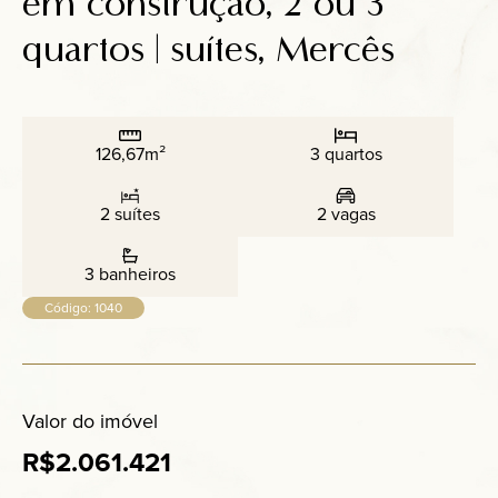
em construção, 2 ou 3
Anuncie
quartos | suítes, Mercês
Contato
126,67m²
3 quartos
2 suítes
2 vagas
3 banheiros
Código: 1040
Valor do imóvel
R$2.061.421