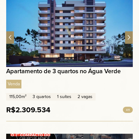
Apartamento de 3 quartos no Água Verde
Venda
115,00m²
3 quartos
1 suítes
2 vagas
R$2.309.534
411