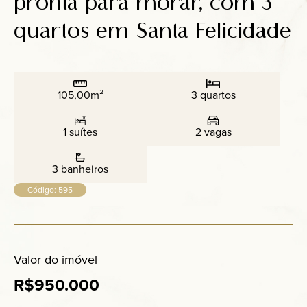
pronta para morar, com 3
Anuncie
quartos em Santa Felicidade
Contato
105,00m²
3 quartos
1 suítes
2 vagas
3 banheiros
Código: 595
Valor do imóvel
R$950.000