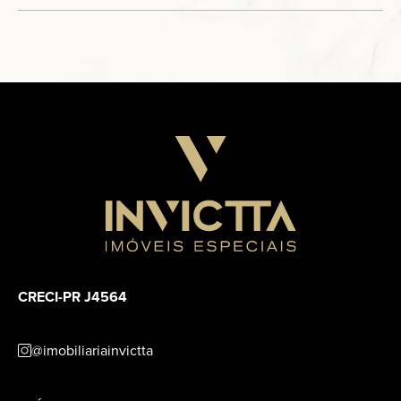
CRECI-PR J4564
@imobiliariainvictta