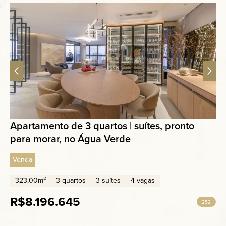
Apartamento de 3 quartos | suítes, pronto
para morar, no Água Verde
Venda
323,00m²
3 quartos
3 suítes
4 vagas
R$8.196.645
252