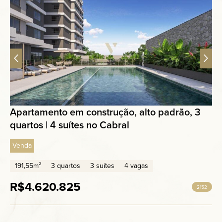
Apartamento em construção, alto padrão, 3
quartos | 4 suítes no Cabral
Venda
191,55m²
3 quartos
3 suítes
4 vagas
R$4.620.825
2152