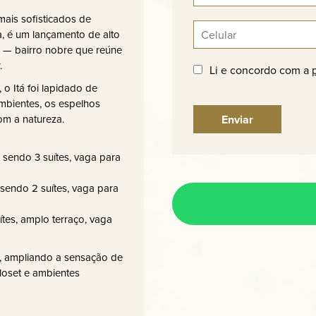
ais sofisticados de
a, é um lançamento de alto
 — bairro nobre que reúne
.
Li e concordo com a
 o Itá foi lapidado de
ambientes, os espelhos
om a natureza.
 sendo 3 suítes, vaga para
 sendo 2 suítes, vaga para
ítes, amplo terraço, vaga
os, ampliando a sensação de
loset e ambientes