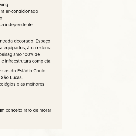
iving
para ar-condicionado
io
nica independente
entrada decorado, Espaço
a equipados, área externa
e paisagismo 100% de
o e infraestrutura completa.
assos do Estádio Couto
l São Lucas,
colégios e as melhores
um conceito raro de morar