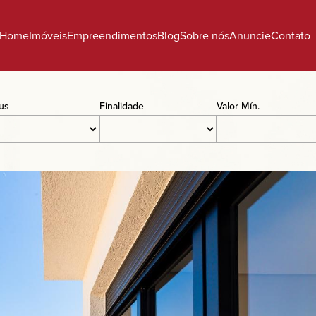
Home
Imóveis
Empreendimentos
Blog
Sobre nós
Anuncie
Contato
tus
Finalidade
Valor Mín.