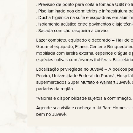
. Previsão de ponto para coifa e tomada USB no l
. Piso laminado nos dormitórios e infraestrutura 
. Ducha higiênica na suíte e esquadrias em alumín
. Isolamento acústico entre pavimentos e laje téc
. Sacada com churrasqueira a carvão
Lazer completo, equipado e decorado – Hall de 
Gourmet equipado, Fitness Center e Brinquedotec
mobiliada com lareira externa, espelhos d’água 
espécies nativas com árvores frutíferas. Bicicletári
Localização privilegiada no Juvevê – A poucos p
Pereira, Universidade Federal do Paraná, Hospita
supermercados Super Muffato e Walmart Juvevê, 
padarias da região.
*Valores e disponibilidade sujeitos a confirmação.
Agende sua visita e conheça o Itá Rare Homes – 
bem no Juvevê.