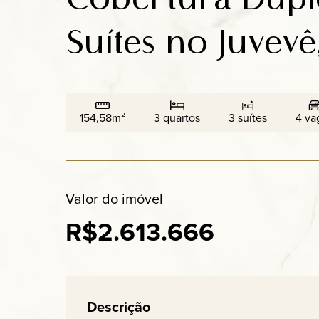
Suítes no Juvevê
154,58m²
3 quartos
3 suítes
4 va
Valor do imóvel
R$2.613.666
Descrição