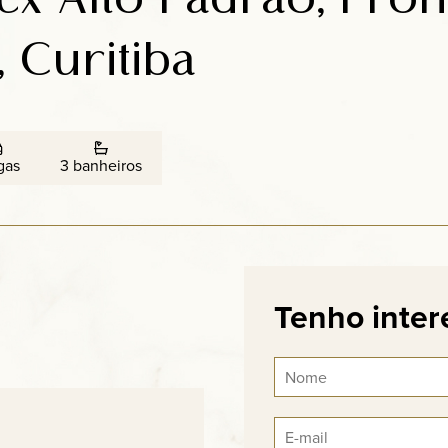
, Curitiba
gas
3 banheiros
Tenho inter