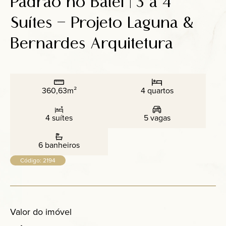
Padrão no Batel | 3 a 4
Anuncie
Suítes – Projeto Laguna &
Bernardes Arquitetura
Contato
360,63m²
4 quartos
4 suítes
5 vagas
6 banheiros
Código: 2194
Valor do imóvel