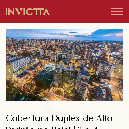
Home
Imóveis à venda
Empreendimentos
Blog
Sobre nós
Cobertura Duplex de Alto