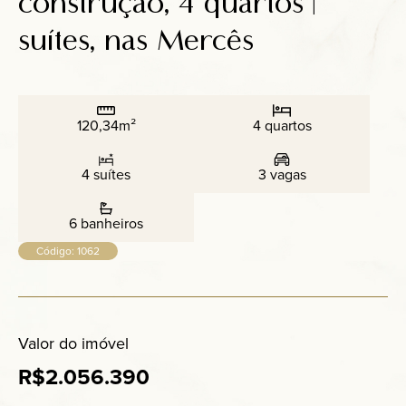
construção, 4 quartos |
Anuncie
suítes, nas Mercês
Contato
120,34m²
4 quartos
4 suítes
3 vagas
6 banheiros
Código: 1062
Valor do imóvel
R$2.056.390