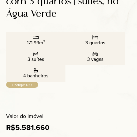
com 3 quartos | suítes, no
Anuncie
Água Verde
Contato
171,99m²
3 quartos
3 suítes
3 vagas
4 banheiros
Código: 637
Valor do imóvel
R$5.581.660