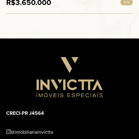
R$3.650.000
1079
CRECI-PR J4564
@imobiliariainvictta