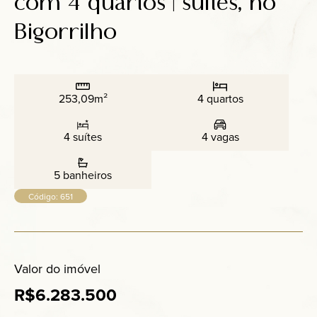
com 4 quartos | suítes, no
Anuncie
Bigorrilho
Contato
253,09m²
4 quartos
4 suítes
4 vagas
5 banheiros
Código: 651
Valor do imóvel
R$6.283.500