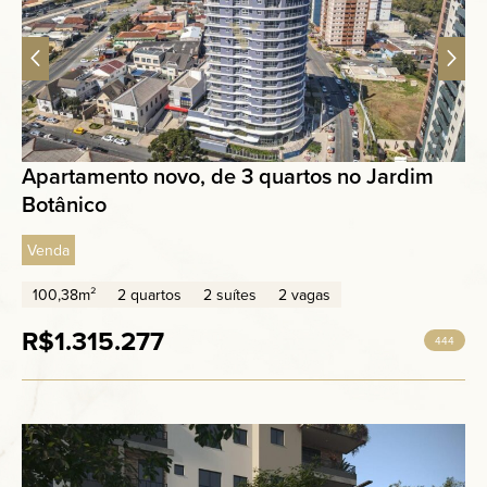
Apartamento novo, de 3 quartos no Jardim
Botânico
Venda
100,38m²
2 quartos
2 suítes
2 vagas
R$1.315.277
444