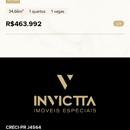
34,66m²
1 quartos
1 vagas
R$463.992
2211
CRECI-PR J4564