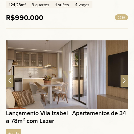
124,23m²
3 quartos
1 suítes
4 vagas
R$990.000
2239
Lançamento Vila Izabel | Apartamentos de 34
a 78m² com Lazer
Venda