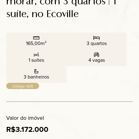
morar, com 3 quartos | 1
Anuncie
suíte, no Ecoville
Contato
165,00m²
3 quartos
1 suítes
4 vagas
3 banheiros
Código: 629
Valor do imóvel
R$3.172.000