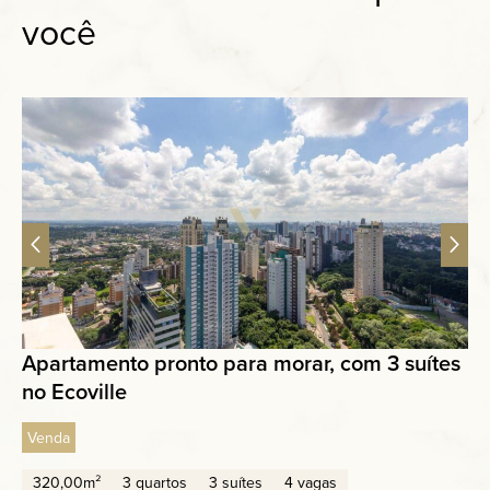
você
Apartamento pronto para morar, com 3 suítes
no Ecoville
Venda
320,00m²
3 quartos
3 suítes
4 vagas