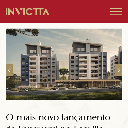
Home
Imóveis à venda
Empreendimentos
Blog
Sobre nós
O mais novo lançamento