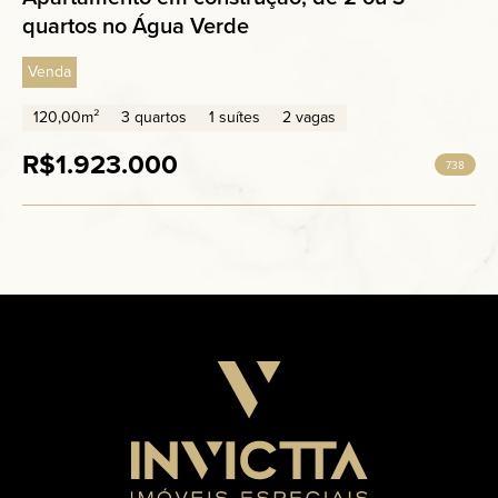
quartos no Água Verde
Venda
120,00m²
3 quartos
1 suítes
2 vagas
R$1.923.000
738