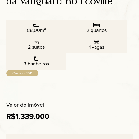
da Vanguard no Ecoville
Anuncie
Contato
88,00m²
2 quartos
2 suítes
1 vagas
3 banheiros
Código: 1011
Valor do imóvel
R$1.339.000