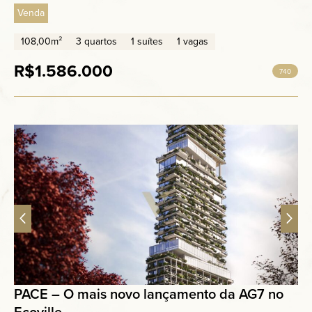
Venda
108,00m²
3 quartos
1 suítes
1 vagas
R$1.586.000
740
PACE – O mais novo lançamento da AG7 no
Ecoville