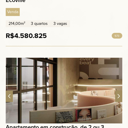
Venda
214,00m²
3 quartos
3 vagas
R$4.580.825
573
Apartamento em construção, de 2 ou 3