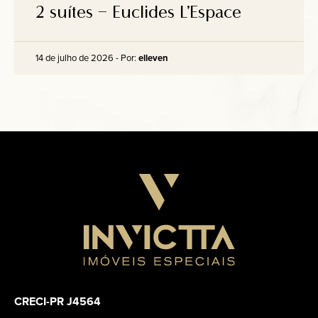
2 suítes – Euclides L’Espace
14 de julho de 2026 - Por:
elleven
CRECI-PR J4564