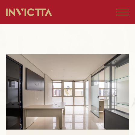
Home
Imóveis à venda
Empreendimentos
Blog
Sobre nós