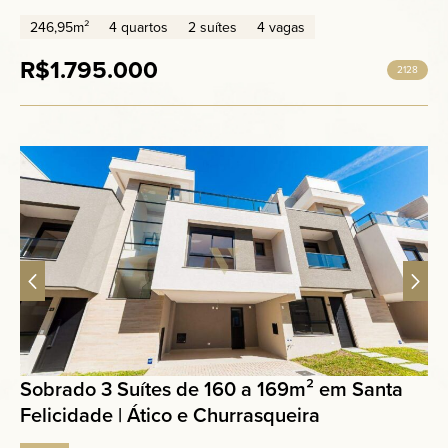
246,95m²
4 quartos
2 suítes
4 vagas
R$1.795.000
2128
Sobrado 3 Suítes de 160 a 169m² em Santa
Felicidade | Ático e Churrasqueira