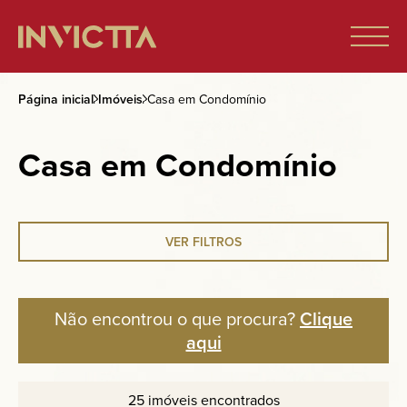
Página inicial
Imóveis
Casa em Condomínio
Home
Casa em Condomínio
Imóveis à venda
Empreendimentos
VER FILTROS
Blog
Não encontrou o que procura?
Clique
aqui
Sobre nós
25 imóveis encontrados