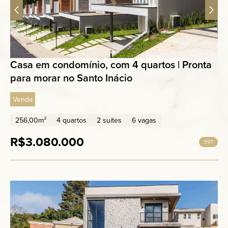
Casa em condomínio, com 4 quartos | Pronta
para morar no Santo Inácio
Venda
256,00m²
4 quartos
2 suítes
6 vagas
R$3.080.000
597