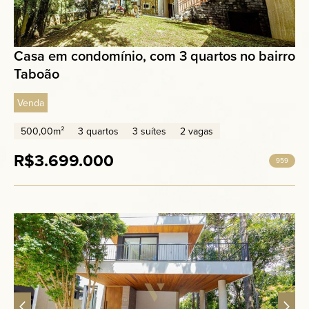
Casa em condomínio, com 3 quartos no bairro
Taboão
Venda
500,00m²
3 quartos
3 suítes
2 vagas
R$3.699.000
959