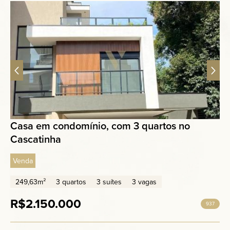
Casa em condomínio, com 3 quartos no
Cascatinha
Venda
249,63m²
3 quartos
3 suítes
3 vagas
R$2.150.000
937