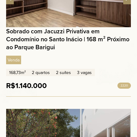
Sobrado com Jacuzzi Privativa em
Condomínio no Santo Inácio | 168 m² Próximo
ao Parque Barigui
Venda
168,73m²
2 quartos
2 suítes
3 vagas
R$1.140.000
2220