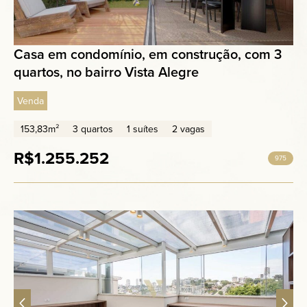
Casa em condomínio, em construção, com 3
quartos, no bairro Vista Alegre
Venda
153,83m²
3 quartos
1 suítes
2 vagas
R$1.255.252
975