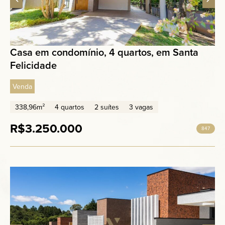
Casa em condomínio, 4 quartos, em Santa
Felicidade
Venda
338,96m²
4 quartos
2 suítes
3 vagas
R$3.250.000
847