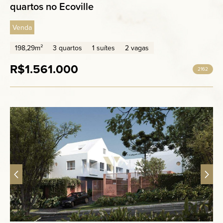
quartos no Ecoville
Venda
198,29m²
3 quartos
1 suítes
2 vagas
R$1.561.000
2162