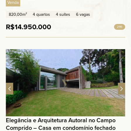
Venda
820,00m²
4 quartos
4 suítes
6 vagas
R$14.950.000
2116
Elegância e Arquitetura Autoral no Campo
Comprido – Casa em condomínio fechado