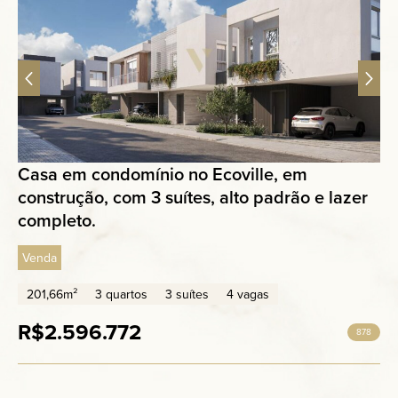
Casa em condomínio no Ecoville, em
construção, com 3 suítes, alto padrão e lazer
completo.
Venda
201,66m²
3 quartos
3 suítes
4 vagas
R$2.596.772
878