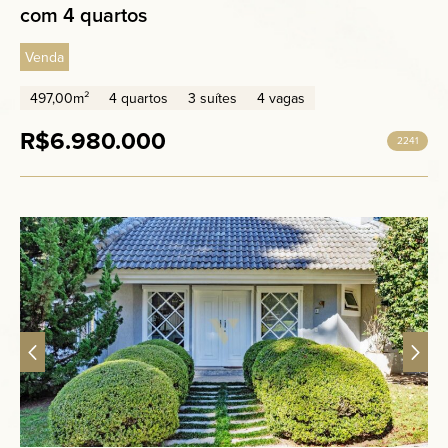
com 4 quartos
Venda
497,00m²
4 quartos
3 suítes
4 vagas
R$6.980.000
2241