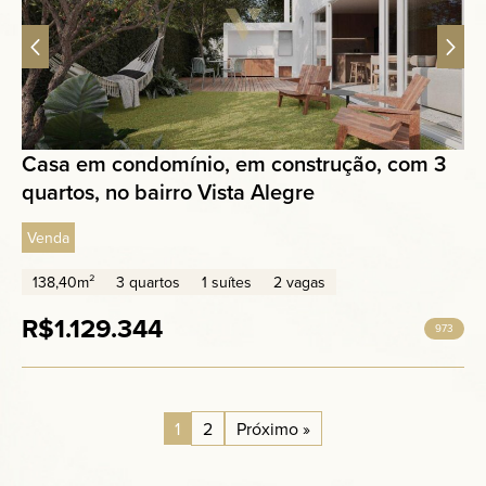
Casa em condomínio, em construção, com 3
quartos, no bairro Vista Alegre
Venda
138,40m²
3 quartos
1 suítes
2 vagas
R$1.129.344
973
1
2
Próximo »