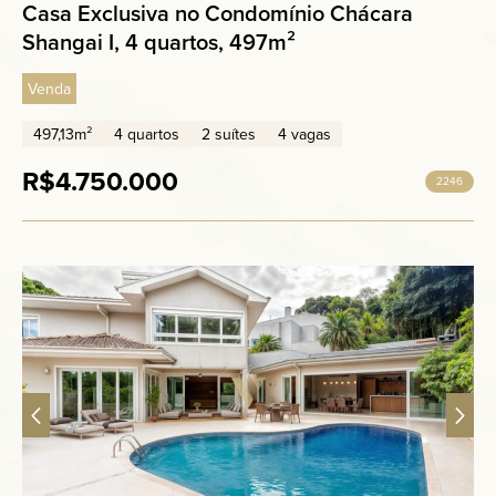
Casa Exclusiva no Condomínio Chácara
Shangai I, 4 quartos, 497m²
Venda
497,13m²
4 quartos
2 suítes
4 vagas
R$4.750.000
2246