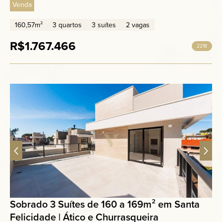
Venda
160,57m²
3 quartos
3 suítes
2 vagas
R$1.767.466
2218
Sobrado 3 Suítes de 160 a 169m² em Santa
Felicidade | Ático e Churrasqueira