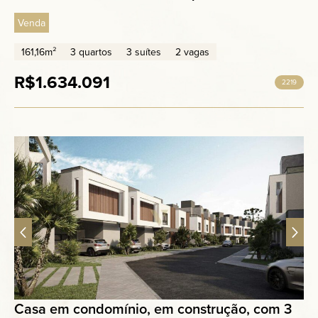
Venda
161,16m²
3 quartos
3 suítes
2 vagas
R$1.634.091
2219
Casa em condomínio, em construção, com 3