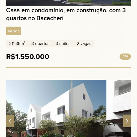
Casa em condomínio, em construção, com 3
quartos no Bacacheri
Venda
211,35m²
3 quartos
3 suítes
2 vagas
R$1.550.000
676