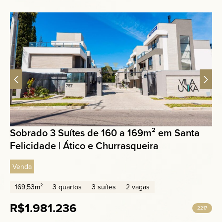
Sobrado 3 Suítes de 160 a 169m² em Santa
Felicidade | Ático e Churrasqueira
Venda
169,53m²
3 quartos
3 suítes
2 vagas
R$1.981.236
2217