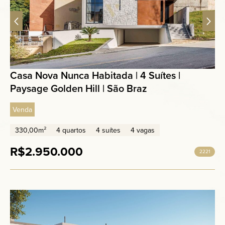
Casa Nova Nunca Habitada | 4 Suítes |
Paysage Golden Hill | São Braz
Venda
330,00m²
4 quartos
4 suítes
4 vagas
R$2.950.000
2221