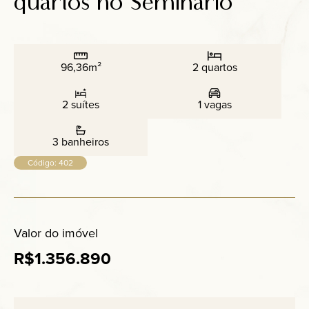
quartos no Seminário
Anuncie
Contato
96,36m²
2 quartos
2 suítes
1 vagas
3 banheiros
Código: 402
Valor do imóvel
R$1.356.890