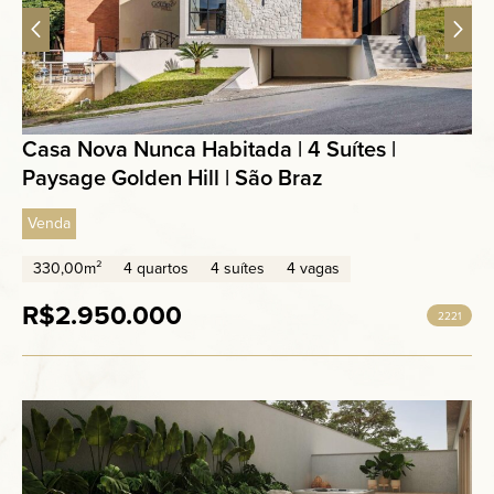
Casa Nova Nunca Habitada | 4 Suítes |
Paysage Golden Hill | São Braz
Venda
330,00m²
4 quartos
4 suítes
4 vagas
R$2.950.000
2221