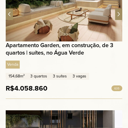
Apartamento Garden, em construção, de 3
quartos | suítes, no Água Verde
Venda
154,68m²
3 quartos
3 suítes
3 vagas
R$4.058.860
635