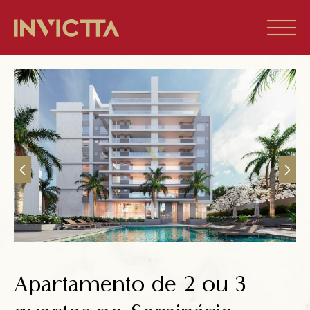
Home
Imóveis à venda
Empreendimentos
Blog
Sobre nós
Apartamento de 2 ou 3