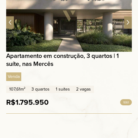
Apartamento em construção, 3 quartos | 1
suíte, nas Mercês
Venda
107,61m²
3 quartos
1 suítes
2 vagas
R$1.795.950
1061