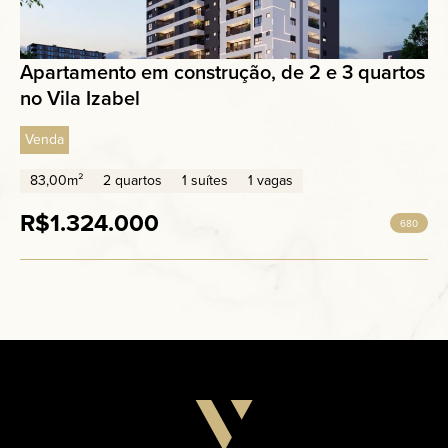
Apartamento em construção, de 2 e 3 quartos
no Vila Izabel
Venda
83,00m²
2 quartos
1 suítes
1 vagas
R$1.324.000
680