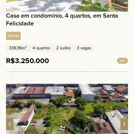
Casa em condomínio, 4 quartos, em Santa
Felicidade
Venda
338,96m²
4 quartos
2 suítes
3 vagas
R$3.250.000
847