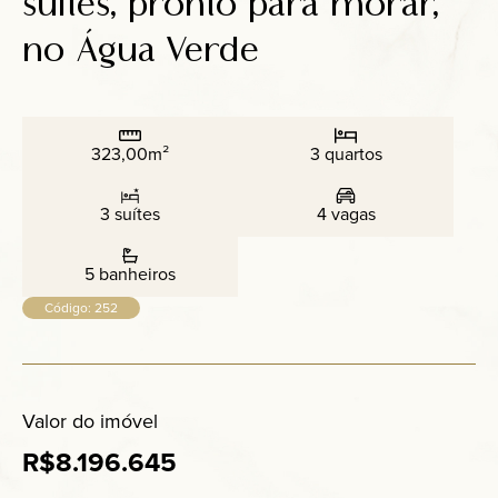
suítes, pronto para morar,
Anuncie
no Água Verde
Contato
323,00m²
3 quartos
3 suítes
4 vagas
5 banheiros
Código: 252
Valor do imóvel
R$8.196.645