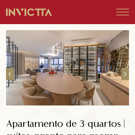
Home
Imóveis à venda
Empreendimentos
Blog
Sobre nós
Apartamento de 3 quartos |