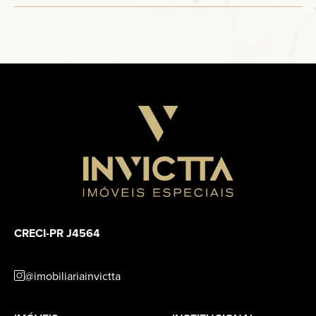
CRECI-PR J4564
@imobiliariainvictta