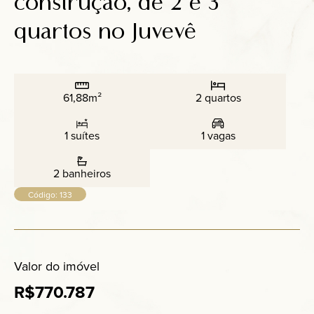
construção, de 2 e 3
Anuncie
quartos no Juvevê
Contato
61,88m²
2 quartos
1 suítes
1 vagas
2 banheiros
Código: 133
Valor do imóvel
R$770.787