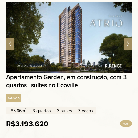
Apartamento Garden, em construção, com 3
quartos | suítes no Ecoville
Venda
185,66m²
3 quartos
3 suítes
3 vagas
R$3.193.620
935