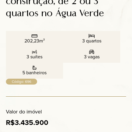
construção, de 2 ou 3
Anuncie
quartos no Água Verde
Contato
202,23m²
3 quartos
3 suítes
3 vagas
5 banheiros
Código: 696
Valor do imóvel
R$3.435.900