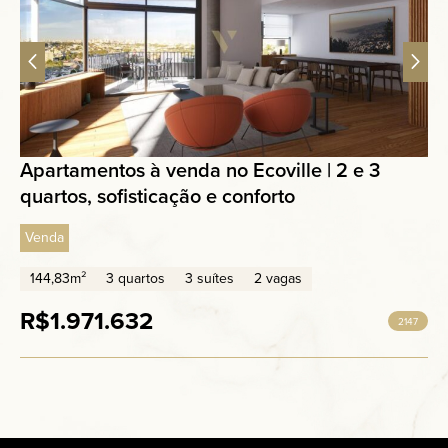
Apartamentos à venda no Ecoville | 2 e 3
quartos, sofisticação e conforto
Venda
144,83m²
3 quartos
3 suítes
2 vagas
R$1.971.632
2147