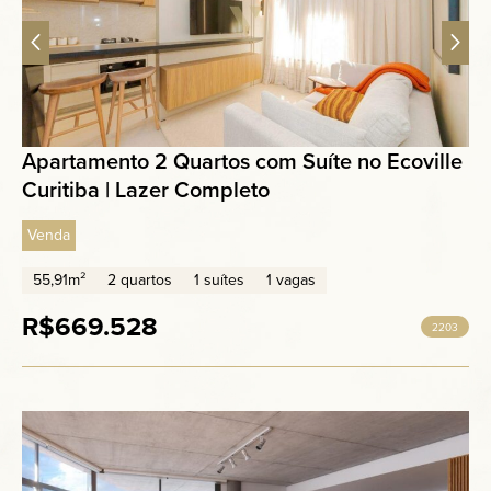
Apartamento 2 Quartos com Suíte no Ecoville
Curitiba | Lazer Completo
Venda
55,91m²
2 quartos
1 suítes
1 vagas
R$669.528
2203