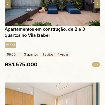
Apartamentos em construção, de 2 e 3
quartos no Vila Izabel
Venda
95,00m²
3 quartos
1 suítes
1 vagas
R$1.575.000
734