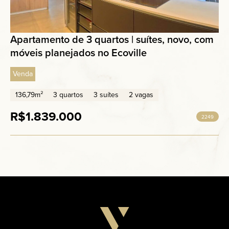
Apartamento de 3 quartos | suítes, novo, com
móveis planejados no Ecoville
Venda
136,79m²
3 quartos
3 suítes
2 vagas
R$1.839.000
2249