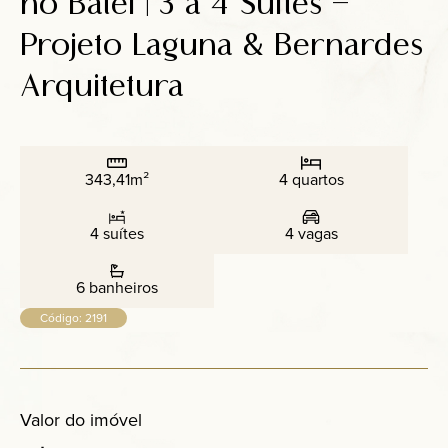
no Batel | 3 a 4 Suítes –
Anuncie
Projeto Laguna & Bernardes
Arquitetura
Contato
343,41m²
4 quartos
4 suítes
4 vagas
6 banheiros
Código: 2191
Valor do imóvel