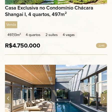
Casa Exclusiva no Condomínio Chácara
Shangai I, 4 quartos, 497m²
Venda
497,13m²
4 quartos
2 suítes
4 vagas
R$4.750.000
2246