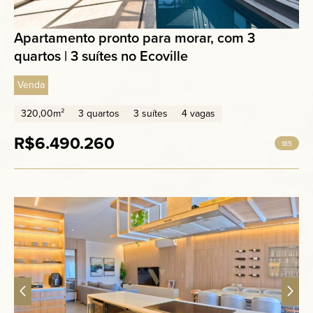
Apartamento pronto para morar, com 3
quartos | 3 suítes no Ecoville
Venda
320,00m²
3 quartos
3 suítes
4 vagas
R$6.490.260
185