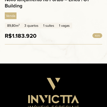
Building
Venda
89,80m²
3 quartos
1 suítes
1 vagas
R$1.183.920
1035