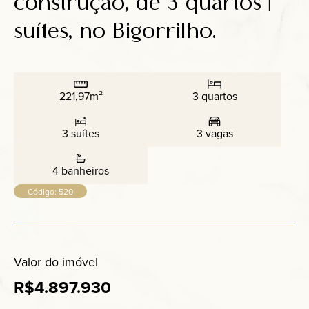
construção, de 3 quartos |
Anuncie
suítes, no Bigorrilho.
Contato
221,97m²
3 quartos
3 suítes
3 vagas
4 banheiros
Código: 520
Valor do imóvel
R$4.897.930