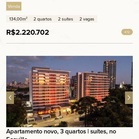
Venda
134,00m²
2 quartos
2 suítes
2 vagas
R$2.220.702
472
Apartamento novo, 3 quartos | suítes, no