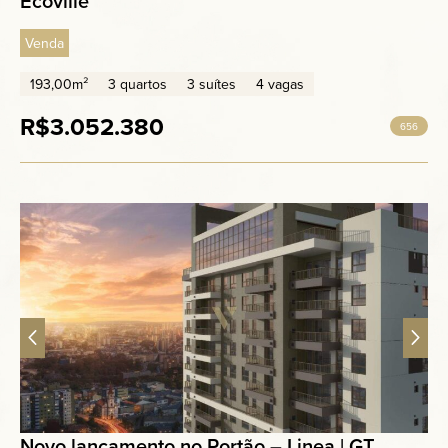
Ecoville
Venda
193,00m²
3 quartos
3 suítes
4 vagas
R$3.052.380
656
Novo lançamento no Portão – Linea | GT