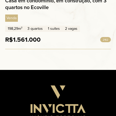
Casa em condomínio, em construção, com 3
quartos no Ecoville
Venda
198,29m²
3 quartos
1 suítes
2 vagas
R$1.561.000
2162