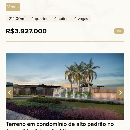
Venda
214,00m²
4 quartos
4 suítes
4 vagas
R$3.927.000
757
Terreno em condomínio de alto padrão no