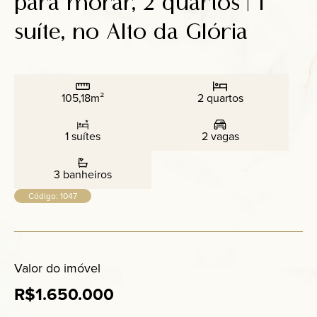
para morar, 2 quartos | 1
Anuncie
suíte, no Alto da Glória
Contato
105,18m²
2 quartos
1 suítes
2 vagas
3 banheiros
Código: 1047
Valor do imóvel
R$1.650.000