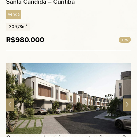
Santa Cândida – Curitiba
Venda
309,78m²
R$980.000
1075