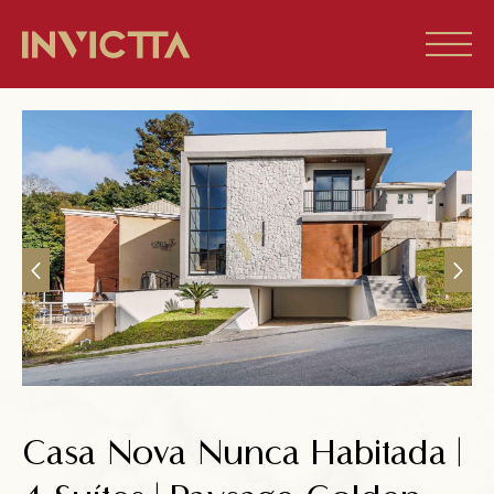
Home
Imóveis à venda
Empreendimentos
Blog
Sobre nós
Casa Nova Nunca Habitada |