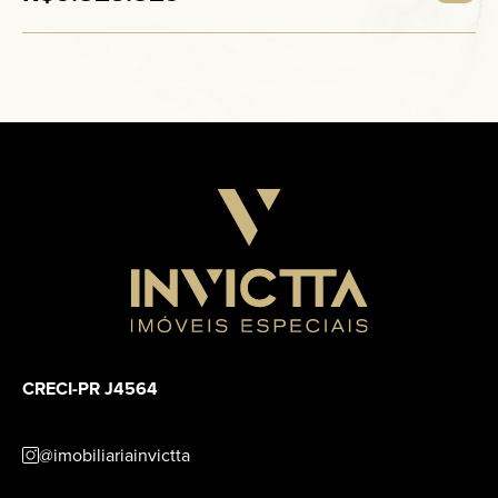
CRECI-PR J4564
@imobiliariainvictta