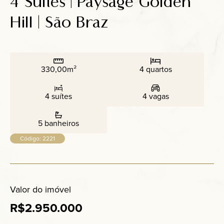
4 Suítes | Paysage Golden
Anuncie
Hill | São Braz
Contato
330,00m²
4 quartos
4 suítes
4 vagas
5 banheiros
Código: 2221
Valor do imóvel
R$2.950.000