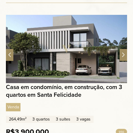
Casa em condomínio, em construção, com 3
quartos em Santa Felicidade
Venda
264,49m²
3 quartos
3 suítes
3 vagas
R$3.900.000
956