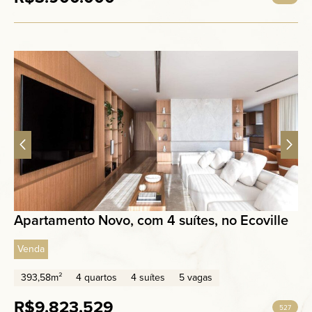
Apartamento Novo, com 4 suítes, no Ecoville
Venda
393,58m²
4 quartos
4 suítes
5 vagas
R$9.823.529
527