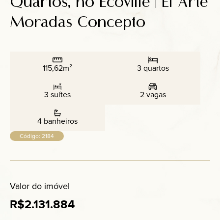
Quartos, no Ecoville | El Arte
Anuncie
Moradas Concepto
Contato
115,62m²
3 quartos
3 suítes
2 vagas
4 banheiros
Código: 2184
Valor do imóvel
R$2.131.884