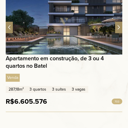
Apartamento em construção, de 3 ou 4
quartos no Batel
Venda
287,18m²
3 quartos
3 suítes
3 vagas
R$6.605.576
703