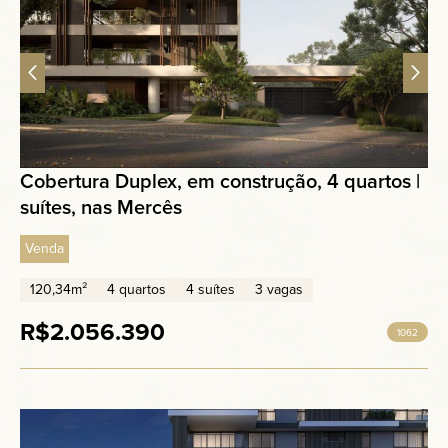
Cobertura Duplex, em construção, 4 quartos |
suítes, nas Mercês
Venda
120,34m²
4 quartos
4 suítes
3 vagas
R$2.056.390
1062