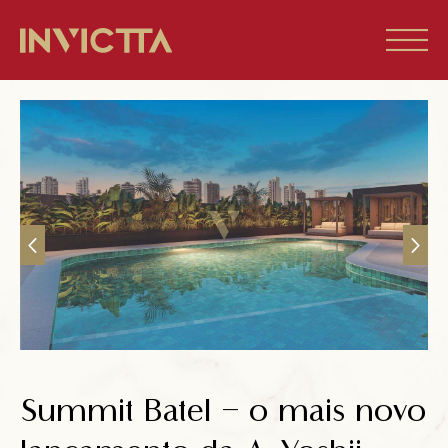
Home
Imóveis à venda
Empreendimentos
Blog
Sobre nós
Summit Batel – o mais novo