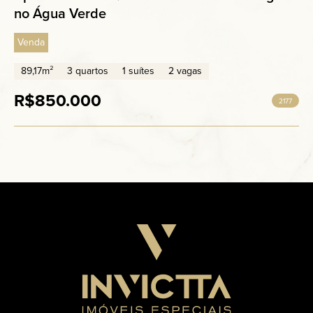
no Água Verde
Venda
89,17m²
3 quartos
1 suítes
2 vagas
R$850.000
2177