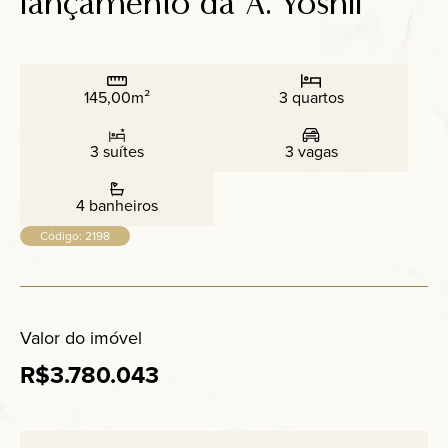
lançamento da A. Yoshii
Anuncie
Contato
145,00m²
3 quartos
3 suítes
3 vagas
4 banheiros
Código: 2198
Valor do imóvel
R$3.780.043