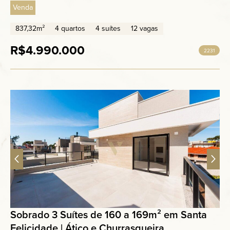
Venda
837,32m²
4 quartos
4 suítes
12 vagas
R$4.990.000
2231
Sobrado 3 Suítes de 160 a 169m² em Santa
Felicidade | Ático e Churrasqueira