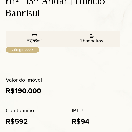
m² | 13º Andar | Edifício
Anuncie
Banrisul
Contato
57,76m²
1 banheiros
Código: 2225
Valor do imóvel
R$190.000
Condomínio
IPTU
R$592
R$94