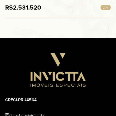
R$2.531.520
2174
CRECI-PR J4564
@imobiliariainvictta