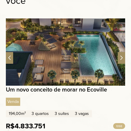
você
Um novo conceito de morar no Ecoville
Venda
194,00m²
3 quartos
3 suítes
3 vagas
R$4.833.751
1098