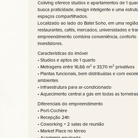
Coliving oferece studios e apartamentos de 1 qu
busca praticidade, design inteligente e uma estru
espaços compartilhados.
Localizado ao lado do Batel Soho, em uma região
restaurantes, cafés, mercados, universidades e tra
empreendimento combina conveniência, conforto e
investidores.
Características do imóvel
• Studios e aptos de 1 quarto
• Metragens entre 16,66 m² e 33,70 m² privativos
• Plantas funcionais, bem distribuídas e com exce
ambientes
• Infraestrutura para ar-condicionado
• Aquecimento central a gás em todas as torneira
Diferenciais do empreendimento
• Port-Cochère
• Recepção 24h
• Coworking + 2 salas de reunião
• Market Place no térreo
• Academia equipada