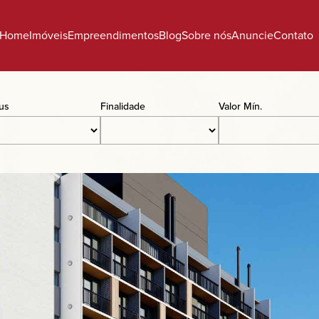
Home
Imóveis
Empreendimentos
Blog
Sobre nós
Anuncie
Contato
tus
Finalidade
Valor Mín.