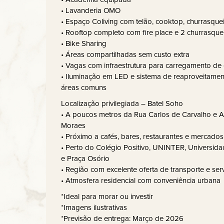
• Lavanderia OMO
• Espaço Coliving com telão, cooktop, churrasque
• Rooftop completo com fire place e 2 churrasque
• Bike Sharing
• Áreas compartilhadas sem custo extra
• Vagas com infraestrutura para carregamento de c
• Iluminação em LED e sistema de reaproveitame
áreas comuns
Localização privilegiada – Batel Soho
• A poucos metros da Rua Carlos de Carvalho e 
Moraes
• Próximo a cafés, bares, restaurantes e mercados
• Perto do Colégio Positivo, UNINTER, Universida
e Praça Osório
• Região com excelente oferta de transporte e ser
• Atmosfera residencial com conveniência urbana
*Ideal para morar ou investir
*Imagens ilustrativas
*Previsão de entrega: Março de 2026