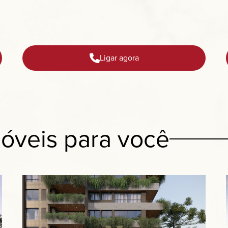
Ligar agora
óveis para você