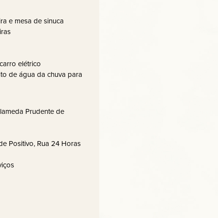
ira e mesa de sinuca
iras
arro elétrico
nto de água da chuva para
Alameda Prudente de
de Positivo, Rua 24 Horas
viços