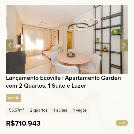
Lançamento Ecoville | Apartamento Garden
com 2 Quartos, 1 Suíte e Lazer
Venda
55,57m²
2 quartos
1 suítes
1 vagas
R$710.943
2201