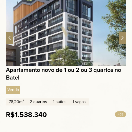
Apartamento novo de 1 ou 2 ou 3 quartos no
Batel
Venda
78,20m²
2 quartos
1 suítes
1 vagas
R$1.538.340
405