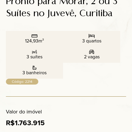
Pronto para Morar, 2 ou 3
Anuncie
Suítes no Juvevê, Curitiba
Contato
124,93m²
3 quartos
3 suítes
2 vagas
3 banheiros
Código: 2214
Valor do imóvel
R$1.763.915