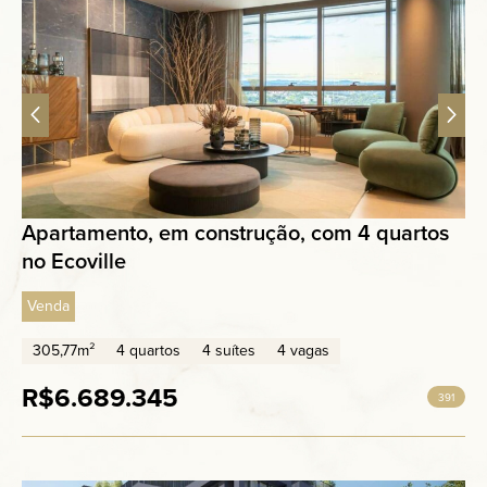
Apartamento, em construção, com 4 quartos
no Ecoville
Venda
305,77m²
4 quartos
4 suítes
4 vagas
R$6.689.345
391