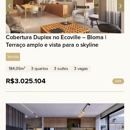
Cobertura Duplex no Ecoville – Bloma |
Terraço amplo e vista para o skyline
Venda
184,05m²
3 quartos
3 suítes
3 vagas
R$3.025.104
2148