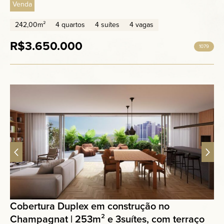
Venda
242,00m²
4 quartos
4 suítes
4 vagas
R$3.650.000
1079
Cobertura Duplex em construção no
Champagnat | 253m² e 3suítes, com terraço