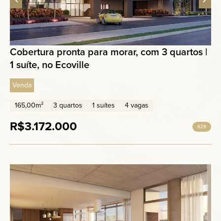
Cobertura pronta para morar, com 3 quartos |
1 suíte, no Ecoville
Venda
165,00m²
3 quartos
1 suítes
4 vagas
R$3.172.000
629