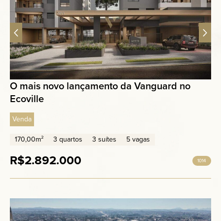
O mais novo lançamento da Vanguard no
Ecoville
Venda
170,00m²
3 quartos
3 suítes
5 vagas
R$2.892.000
1014