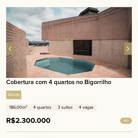
Cobertura com 4 quartos no Bigorrilho
Venda
186,00m²
4 quartos
3 suítes
4 vagas
R$2.300.000
962