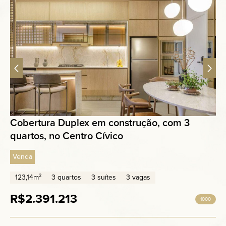
Cobertura Duplex em construção, com 3
quartos, no Centro Cívico
Venda
123,14m²
3 quartos
3 suítes
3 vagas
R$2.391.213
1000