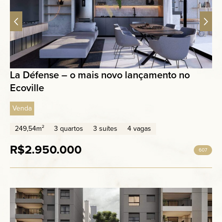
La Défense – o mais novo lançamento no
Ecoville
Venda
249,54m²
3 quartos
3 suítes
4 vagas
R$2.950.000
607