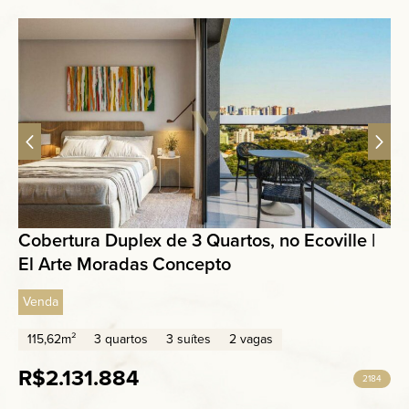
Cobertura Duplex de 3 Quartos, no Ecoville |
El Arte Moradas Concepto
Venda
115,62m²
3 quartos
3 suítes
2 vagas
R$2.131.884
2184