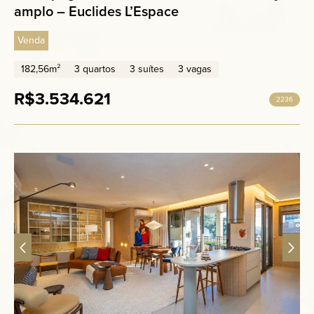
amplo – Euclides L’Espace
Venda
182,56m²
3 quartos
3 suítes
3 vagas
R$3.534.621
2236