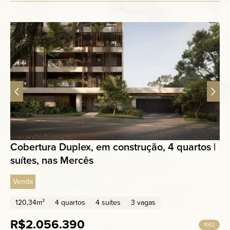
Cobertura Duplex, em construção, 4 quartos |
suítes, nas Mercês
Venda
120,34m²
4 quartos
4 suítes
3 vagas
R$2.056.390
1062