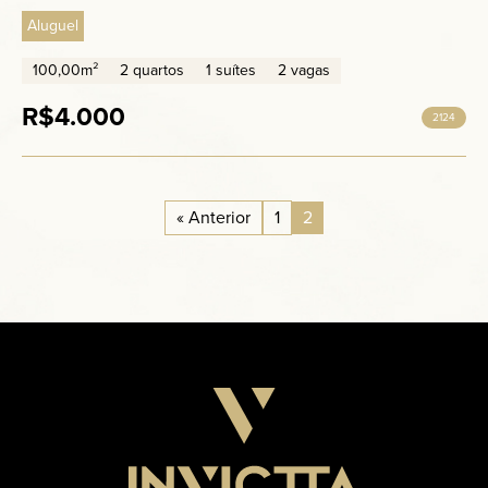
Aluguel
100,00m²
2 quartos
1 suítes
2 vagas
R$4.000
2124
« Anterior
1
2