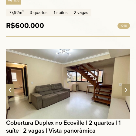
Venda
77,92m²
3 quartos
1 suítes
2 vagas
R$600.000
1048
Cobertura Duplex no Ecoville | 2 quartos | 1
suíte | 2 vagas | Vista panorâmica