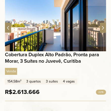
Cobertura Duplex Alto Padrão, Pronta para
Morar, 3 Suítes no Juvevê, Curitiba
Venda
154,58m²
3 quartos
3 suítes
4 vagas
R$2.613.666
2216