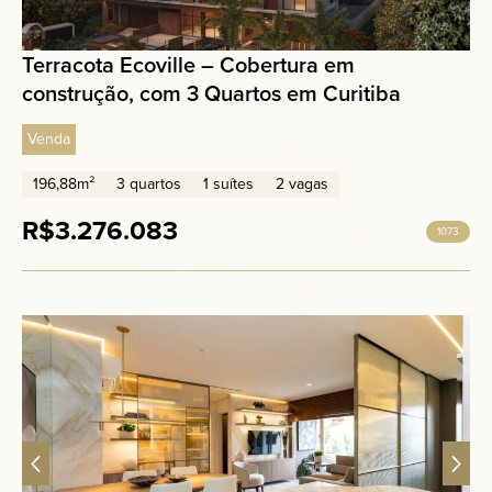
Terracota Ecoville – Cobertura em
construção, com 3 Quartos em Curitiba
Venda
196,88m²
3 quartos
1 suítes
2 vagas
R$3.276.083
1073