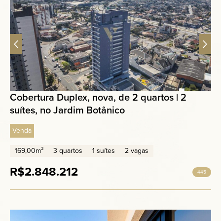
Cobertura Duplex, nova, de 2 quartos | 2
suítes, no Jardim Botânico
Venda
169,00m²
3 quartos
1 suítes
2 vagas
R$2.848.212
445