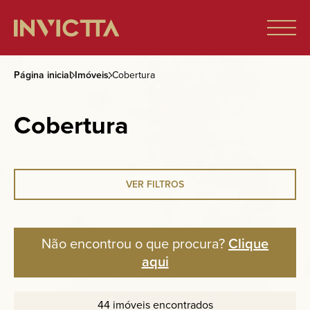
Página inicial
Imóveis
Cobertura
Home
Cobertura
Imóveis à venda
Empreendimentos
VER FILTROS
Blog
Não encontrou o que procura?
Clique
aqui
Sobre nós
44 imóveis encontrados