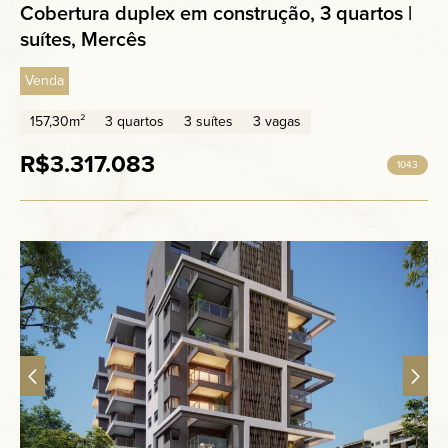
Cobertura duplex em construção, 3 quartos |
suítes, Mercês
Venda
157,30m²
3 quartos
3 suítes
3 vagas
R$3.317.083
1043