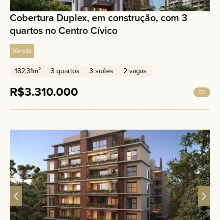
Cobertura Duplex, em construção, com 3
quartos no Centro Cívico
Venda
182,31m²
3 quartos
3 suítes
2 vagas
R$3.310.000
731