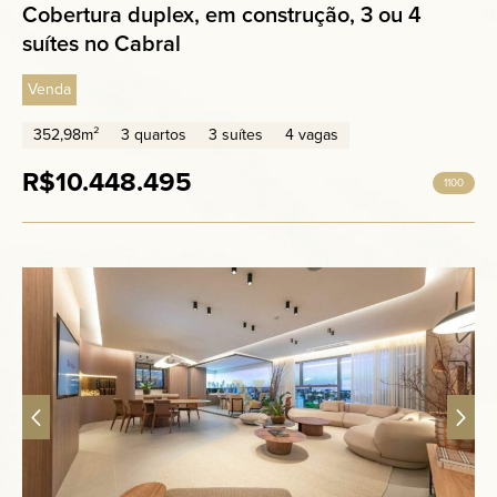
Cobertura duplex, em construção, 3 ou 4
suítes no Cabral
Venda
352,98m²
3 quartos
3 suítes
4 vagas
R$10.448.495
1100