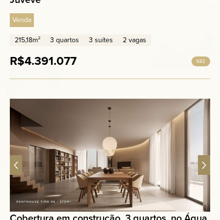
Venda
215,18m²
3 quartos
3 suítes
2 vagas
R$4.391.077
682
Cobertura em construção, 3 quartos, no Água