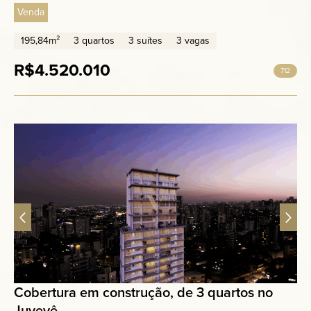
Venda
195,84m²
3 quartos
3 suítes
3 vagas
R$4.520.010
712
Cobertura em construção, de 3 quartos no
Juvevê