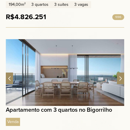
194,00m²
3 quartos
3 suítes
3 vagas
R$4.826.251
1096
Apartamento com 3 quartos no Bigorrilho
Venda