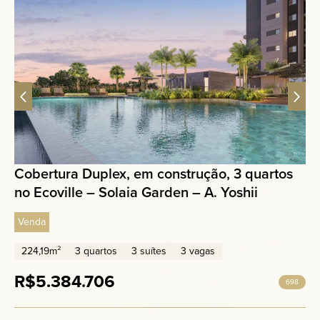
Cobertura Duplex, em construção, 3 quartos
no Ecoville – Solaia Garden – A. Yoshii
Venda
224,19m²
3 quartos
3 suítes
3 vagas
R$5.384.706
698