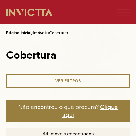
Página inicial
Imóveis
Cobertura
Home
Cobertura
Imóveis à venda
Empreendimentos
VER FILTROS
Blog
Não encontrou o que procura?
Clique
aqui
Sobre nós
44 imóveis encontrados