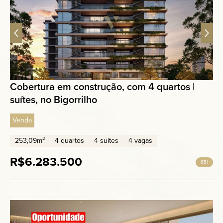
Cobertura em construção, com 4 quartos |
suítes, no Bigorrilho
Venda
253,09m²
4 quartos
4 suítes
4 vagas
R$6.283.500
651