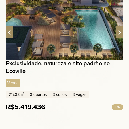
Exclusividade, natureza e alto padrão no
Ecoville
Venda
217,38m²
3 quartos
3 suítes
3 vagas
R$5.419.436
1097