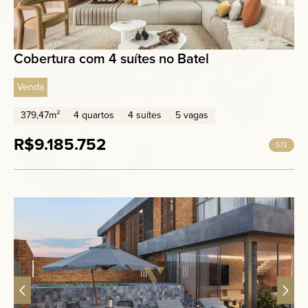
Cobertura com 4 suítes no Batel
Venda
379,47m²
4 quartos
4 suítes
5 vagas
R$9.185.752
572