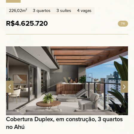
226,02m²
3 quartos
3 suítes
4 vagas
R$4.625.720
716
Cobertura Duplex, em construção, 3 quartos
no Ahú