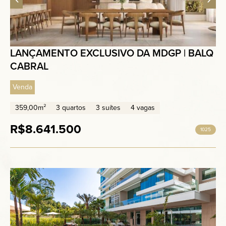
LANÇAMENTO EXCLUSIVO DA MDGP | BALQ
CABRAL
Venda
359,00m²
3 quartos
3 suítes
4 vagas
R$8.641.500
1025