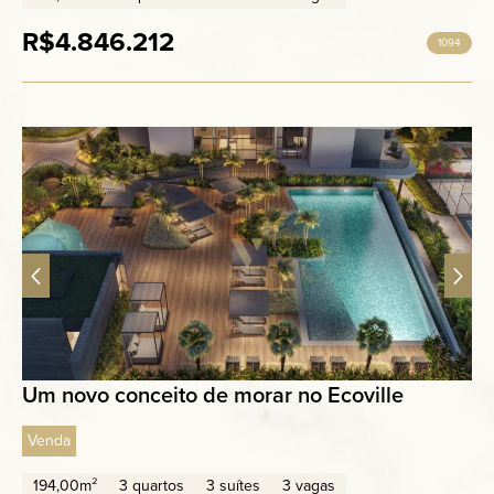
R$4.846.212
1094
Um novo conceito de morar no Ecoville
Venda
194,00m²
3 quartos
3 suítes
3 vagas