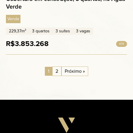
Verde
Venda
229,37m²
3 quartos
3 suítes
3 vagas
R$3.853.268
474
1
2
Próximo »