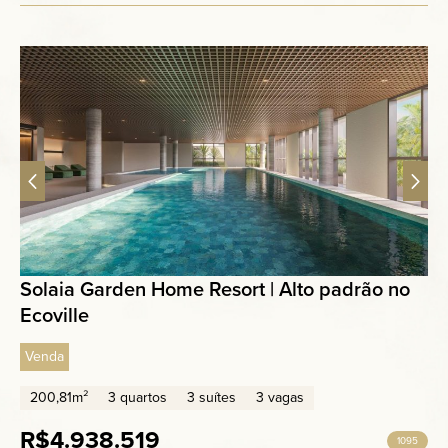
Solaia Garden Home Resort | Alto padrão no
Ecoville
Venda
200,81m²
3 quartos
3 suítes
3 vagas
R$4.938.519
1095