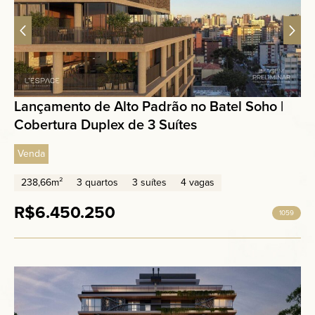
Lançamento de Alto Padrão no Batel Soho |
Cobertura Duplex de 3 Suítes
Venda
238,66m²
3 quartos
3 suítes
4 vagas
R$6.450.250
1059