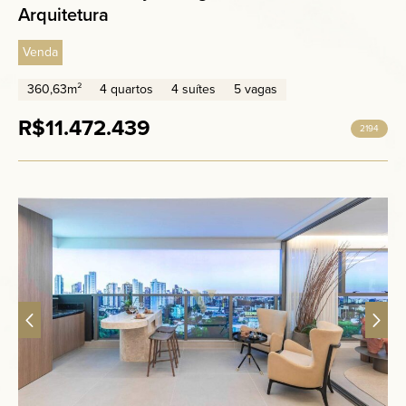
Arquitetura
Venda
360,63m²
4 quartos
4 suítes
5 vagas
R$11.472.439
2194