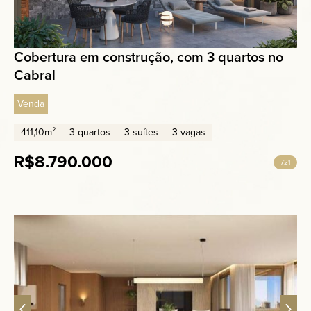
Cobertura em construção, com 3 quartos no
Cabral
Venda
411,10m²
3 quartos
3 suítes
3 vagas
R$8.790.000
721