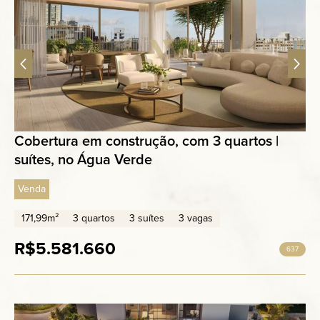
Cobertura em construção, com 3 quartos |
suítes, no Água Verde
Venda
171,99m²
3 quartos
3 suítes
3 vagas
R$5.581.660
637