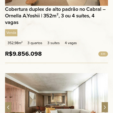
Cobertura duplex de alto padrão no Cabral –
Ornella A.Yoshii | 352m², 3 ou 4 suítes, 4
vagas
Venda
352,98m²
3 quartos
3 suítes
4 vagas
R$9.856.098
836