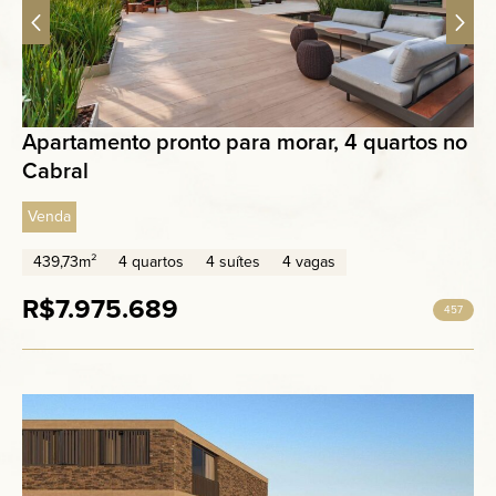
Apartamento pronto para morar, 4 quartos no
Cabral
Venda
439,73m²
4 quartos
4 suítes
4 vagas
R$7.975.689
457