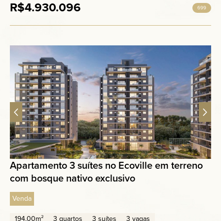
R$4.930.096
699
Apartamento 3 suítes no Ecoville em terreno
com bosque nativo exclusivo
Venda
194,00m²
3 quartos
3 suítes
3 vagas