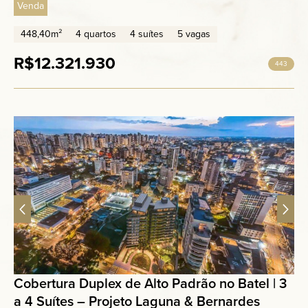
Venda
448,40m²
4 quartos
4 suítes
5 vagas
R$12.321.930
443
Cobertura Duplex de Alto Padrão no Batel | 3
a 4 Suítes – Projeto Laguna & Bernardes