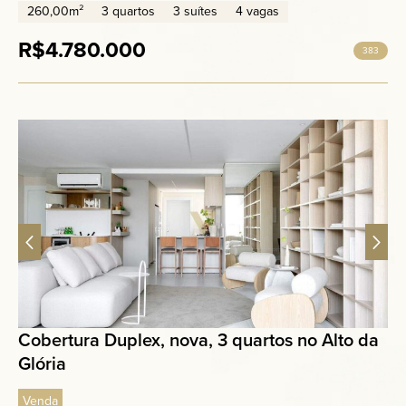
260,00m²
3 quartos
3 suítes
4 vagas
R$4.780.000
383
Cobertura Duplex, nova, 3 quartos no Alto da
Glória
Venda