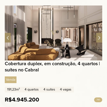
Cobertura duplex, em construção, 4 quartos |
suítes no Cabral
Venda
191,23m²
4 quartos
4 suítes
4 vagas
R$4.945.200
741